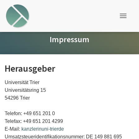
T
o
g
Impressum
g
l
e
N
a
v
Herausgeber
i
g
a
Universität Trier
t
i
Universitätsring 15
o
54296 Trier
n
Telefon: +49 651 201 0
Telefax: +49 651 201 4299
E-Mail:
kanzlerinuni-trierde
Umsatzsteueridentifikationsnummer: DE 149 881 695